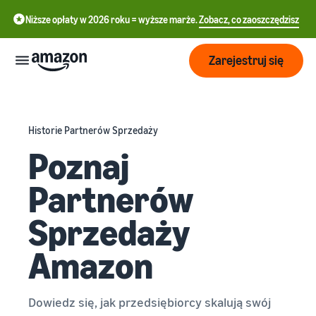
Niższe opłaty w 2026 roku = wyższe marże.
Zobacz, co zaoszczędzisz
Zarejestruj się
Start
Historie Partnerów Sprzedaży
Poznaj
English
Rozpocznij
Wysyłaj
- GB
sprzedaż
Partnerów
na
Polski
Amazon
Przegląd
Rośnij
- PL
Sprzedaży
realizacji
zamówień
Jak rozpocząć
Amazon
Docieraj
sprzedaż na Amazon
Cennik
do
Wykonaj ten krok, aby
Realizacja zamówień
większej
zostać sprzedawcą na
klientów
liczby
Amazonie
Poznaj
Dowiedz się, jak przedsiębiorcy skalują swój
Dowiedz się więcej o
Narzędzia
klientów
odpowiednich