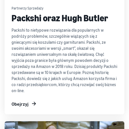
oprogramowanie do
Stawki FBA dla
Sprzedaż książek
Realizacja przez
automatyzacji i zarządzania
Partnerzy Sprzedaży
produktów o niskich
online
Amazon (FBA)
działalnością
Packshi oraz Hugh Butler
cenach
Kalkulator
Sprzedaż książek na
Zlecaj wysyłkę, zwroty i
Korzystaj z niskich opłat
Amazon: Kompletny
przychodów
obsługę klienta
FBA!
Narzędzia do ekspansji
przewodnik sukcesu
Packshi to nietypowe rozwiązania dla popularnych w
Oblicz opłaty i
na europejskie sklepy
podróży problemów, szczególnie wiążących się z
koszty dla
Rejestracja marki
Amazon
Easy Ship
gniecącymi się koszulami czy garniturami. Packshi, ze
produktu,
Sprzedaż odzieży
Zaprezentuj swoją markę z
Dowiedz się o wszystkich
swoimi akcesoriami w wersji „smart”, okazał się
Szybka, przystępna cenowo
online
porównując
Amazon
dostępnych europejskich
rozwiązaniem uniwersalnym na skalę światową. Chęć
i prosta usługa dostawy dla
metody realizacji
Sprzedaż odzieży na
serwisach Amazon i jak
wyjścia poza granice była głównym powodem decyzji o
sprzedawców Amazon
Amazon
rozwijać sprzedaż
sprzedaży na Amazon w 2018 roku. Dzisiaj produkty Packshi
korzystając z programów
sprzedawane są w 10 krajach w Europie. Poznaj historię
logistycznych Amazon
Packshi, dowiedz się z jakich usług Amazon korzysta firma i
(Fulfillment by Amazon)
co radzi przedsiębiorcom, którzy chcą rozwijać swój biznes
Program
on-line.
motywacyjny
dla nowych
Obejrzyj
Niższe
Sprzedawcy,
sprzedawców
którzy
koszty za
skorzystają z
realizację
usług
zamówień
Docieraj
dostępnych w