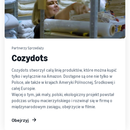
dla Twoich
do
ramach
produktów
klientów
Przewodnika dla
w niskiej
Amazon
nowych
cenie
na
sprzedawców,
Sprawdź stawki
całym
mogą otrzymać
Low-Price FBA
świecie
ponad 200,000 zł
dla
w ramach
Rozpocznij
kwalifikujących
Partnerzy Sprzedaży
programu zachęt
sprzedaż w
się produktów
dla nowych
Cozydots
Ameryce
w cenie do €20.
sprzedawców
Północnej i
Południowej,
Cozydots stworzył całą linię produktów, które można kupić
Europie, Azji
tylko i wyłącznie na Amazon. Dostępne są one nie tylko w
i Pacyfiku,
Polsce, ale także w krajach Ameryki Północnej, Środkowej i
na Bliskim
całej Europie.
Wschodzie
Więcej o tym, jak mały, polski, ekologiczny projekt powstał
oraz w
podczas urlopu macierzyńskiego i rozwinął się w firmę o
Afryce
międzynarodowym zasięgu, obejrzycie w filmie.
Północnej.
Obejrzyj