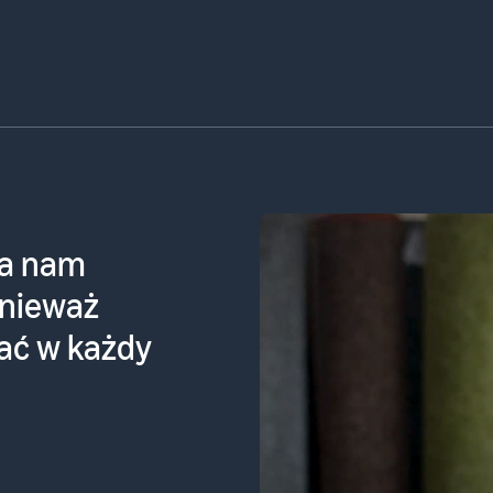
ysyłamy ok.
, z czego 2
wysyła za
nictwem FBA