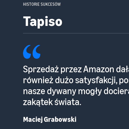
HISTORIE SUKCESÓW
Kotarbau
Dzięki platformie Amazon w
7 tysięcy paczek miesięcznie
tysiące paczek miesięcznie 
nas sam Amazon za pośred
(Fulfillment by Amazon).