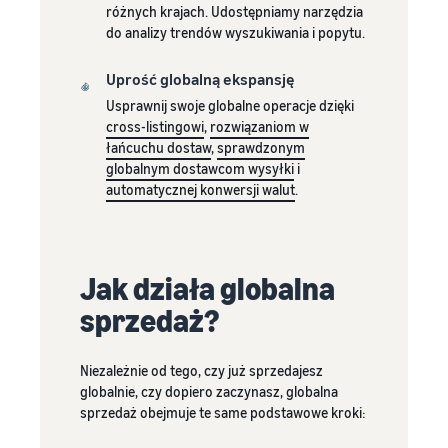
dla Twoich
do
różnych krajach. Udostępniamy narzędzia
ramach
produktów
do analizy trendów wyszukiwania i popytu.
klientów
Przewodnika dla
w niskiej
Amazon
nowych
cenie
na
Uprość globalną ekspansję
sprzedawców,
Sprawdź stawki
całym
mogą otrzymać
Usprawnij swoje globalne operacje dzięki
Low-Price FBA
świecie
ponad 200,000 zł
cross-listingowi
,
rozwiązaniom w
dla
w ramach
Rozpocznij
łańcuchu dostaw
,
sprawdzonym
kwalifikujących
programu zachęt
sprzedaż w
globalnym dostawcom wysyłki
i
się produktów
dla nowych
Ameryce
automatycznej konwersji walut
.
w cenie do €20.
sprzedawców
Północnej i
Południowej,
Europie, Azji
i Pacyfiku,
Jak działa globalna
na Bliskim
sprzedaż?
Wschodzie
oraz w
Afryce
Niezależnie od tego, czy już sprzedajesz
Północnej.
globalnie, czy dopiero zaczynasz, globalna
sprzedaż obejmuje te same podstawowe kroki: