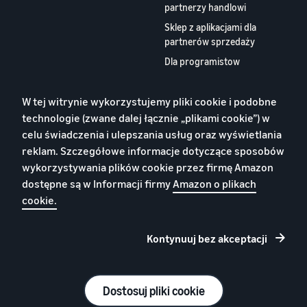
partnerzy handlowi
Sklep z aplikacjami dla
partnerów sprzedaży
Dla programistow
O nas
W tej witrynie wykorzystujemy pliki cookie i podobne
Kontakt
technologie (zwane dalej łącznie „plikami cookie”) w
Praca
celu świadczenia i ulepszania usług oraz wyświetlania
reklam. Szczegółowe informacje dotyczące sposobów
Blog
wykorzystywania plików cookie przez firmę Amazon
YouTube
dostępne są w Informacji firmy
Amazon o plikach
cookie.
Kontynuuj bez akceptacji
Polityka
Cookies
Warunki korzystania z
prywatności
usługi
Dostosuj pliki cookie
© 2026 Amazon.com, Inc. lub podmioty stowarzyszone