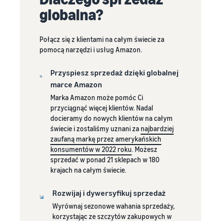
oprogramowanie do
Stawki FBA dla
globalna?
Sprzedaż książek
Realizacja przez
automatyzacji i zarządzania
produktów o niskich
online
Amazon (FBA)
działalnością
cenach
Kalkulator
Sprzedaż książek na
Zlecaj wysyłkę, zwroty i
Korzystaj z niskich opłat
Połącz się z klientami na całym świecie za
Amazon: Kompletny
przychodów
obsługę klienta
FBA!
Narzędzia do ekspansji
pomocą narzędzi i usług Amazon.
przewodnik sukcesu
Oblicz opłaty i
na europejskie sklepy
koszty dla
Rejestracja marki
Amazon
Przyspiesz sprzedaż dzięki globalnej
Easy Ship
produktu,
Sprzedaż odzieży
Zaprezentuj swoją markę z
Dowiedz się o wszystkich
Szybka, przystępna cenowo
marce Amazon
online
porównując
Amazon
dostępnych europejskich
i prosta usługa dostawy dla
metody realizacji
Sprzedaż odzieży na
Marka Amazon może pomóc Ci
serwisach Amazon i jak
sprzedawców Amazon
Amazon
przyciągnąć więcej klientów. Nadal
rozwijać sprzedaż
docieramy do nowych klientów na całym
korzystając z programów
świecie i zostaliśmy uznani za
najbardziej
logistycznych Amazon
zaufaną markę przez amerykańskich
(Fulfillment by Amazon)
Program
konsumentów w 2022 roku
. Możesz
motywacyjny
sprzedać w ponad 21 sklepach w 180
dla nowych
krajach na całym świecie.
Niższe
Sprzedawcy,
sprzedawców
którzy
koszty za
Rozwijaj i dywersyfikuj sprzedaż
skorzystają z
realizację
Wyrównaj sezonowe wahania sprzedaży,
usług
zamówień
Docieraj
korzystając ze szczytów zakupowych w
dostępnych w