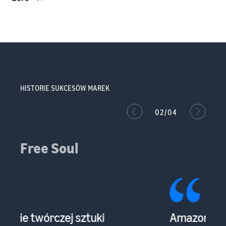
HISTORIE SUKCESÓW MAREK
02/04
New Republic
Amazon udostępnia ogromną
Ch