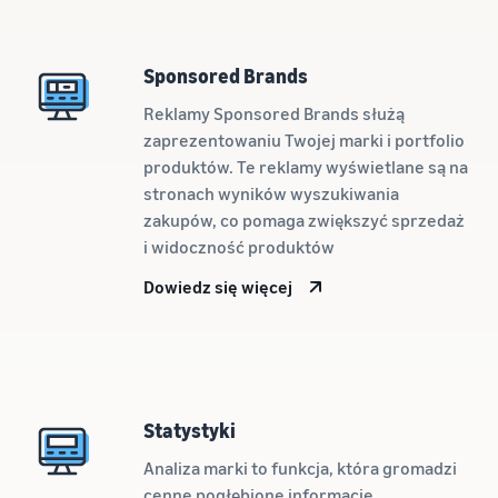
dla Twoich
do
ramach
produktów
klientów
Przewodnika dla
w niskiej
Amazon
nowych
Sponsored Brands
cenie
na
sprzedawców,
Sprawdź stawki
całym
Reklamy Sponsored Brands służą
mogą otrzymać
Low-Price FBA
świecie
zaprezentowaniu Twojej marki i portfolio
ponad 200,000 zł
dla
w ramach
Rozpocznij
produktów. Te reklamy wyświetlane są na
kwalifikujących
programu zachęt
sprzedaż w
stronach wyników wyszukiwania
się produktów
dla nowych
Ameryce
zakupów, co pomaga zwiększyć sprzedaż
w cenie do €20.
sprzedawców
Północnej i
i widoczność produktów
Południowej,
Europie, Azji
Dowiedz się więcej
i Pacyfiku,
na Bliskim
Wschodzie
oraz w
Afryce
Północnej.
Statystyki
Analiza marki to funkcja, która gromadzi
cenne pogłębione informacje