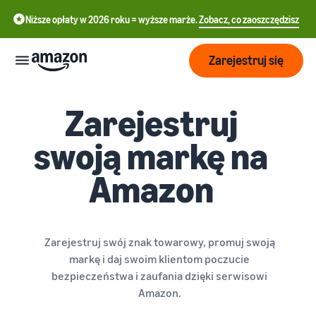
Niższe opłaty w 2026 roku = wyższe marże.
Zobacz, co zaoszczędzisz
Zarejestruj się
Zarejestruj
Start
swoją markę na
English
Rozpocznij
Wysyłaj
- GB
sprzedaż
Amazon
na
Polski
Amazon
Przegląd
Rośnij
- PL
realizacji
zamówień
Jak rozpocząć
Zarejestruj swój znak towarowy, promuj swoją
Docieraj
sprzedaż na Amazon
Cennik
markę i daj swoim klientom poczucie
do
Wykonaj ten krok, aby
Realizacja zamówień
bezpieczeństwa i zaufania dzięki serwisowi
większej
zostać sprzedawcą na
klientów
Amazon.
liczby
Amazonie
Poznaj
Dowiedz się więcej o
Narzędzia
klientów
odpowiednich