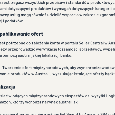
przestrzegasz wszystkich przepisów i standardów produktowych,
niami dotyczącymi produktów i wymagań dotyczących kategorii p
awcy usług mogą również udzielić wsparcia w zakresie zgodnośc
 i podatków.
 publikowanie ofert
jest potrzebne do założenia konta w portalu Seller Central w Aust
ależy przeprowadzić weryfikację tożsamości sprzedawcy, wypełn
 pomocą australijskiej lokalizacji banku.
ji Tworzenie ofert międzynarodowych, aby zsynchronizować swoj
anie produktów w Australii, wyszukując istniejące oferty bądź
lizacja
ieć wiodących międzynarodowych ekspertów ds. wysyłki i logisty
zon, którzy wchodzą na rynek australijski.
dawców Amazon wybiera usługę Fulfilment by Amazon (FBA), g