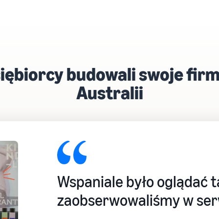
siębiorcy budowali swoje fi
Australii
Wspaniale było oglądać ta
zaobserwowaliśmy w serw