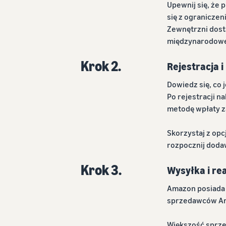
Upewnij się, że 
się z ogranicze
Zewnętrzni dost
międzynarodowej
Krok 2.
Rejestracja i
Dowiedz się, co 
Po rejestracji n
metodę wpłaty za
Skorzystaj z opc
rozpocznij dodaw
Krok 3.
Wysyłka i rea
Amazon posiada s
sprzedawców Ama
Większość sprze