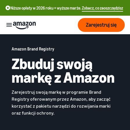
Niższe opłaty w 2026 roku = wyższe marże.
Zobacz, co zaoszczędzisz
Zarejestruj się
Start
Amazon Brand Registry
Zbuduj swoją
English
Rozpocznij
Wysyłaj
- GB
sprzedaż
markę z Amazon
na
Polski
Amazon
Przegląd
Rośnij
- PL
realizacji
Zarejestruj swoją markę w programie Brand
zamówień
Jak rozpocząć
Registry oferowanym przez Amazon, aby zacząć
Docieraj
sprzedaż na Amazon
Cennik
korzystać z pakietu narzędzi do rozwijania marki
do
Wykonaj ten krok, aby
Realizacja zamówień
oraz funkcji ochrony.
większej
zostać sprzedawcą na
klientów
liczby
Amazonie
Poznaj
Dowiedz się więcej o
Narzędzia
klientów
odpowiednich