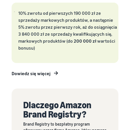
dla Twoich
do
ramach
produktów
klientów
Przewodnika dla
10% zwrotu od pierwszych 190 000 zł ze
w niskiej
Amazon
nowych
sprzedaży markowych produktów, a następnie
cenie
na
sprzedawców,
5% zwrotu przez pierwszy rok, aż do osiągnięcia
Sprawdź stawki
całym
mogą otrzymać
Low-Price FBA
3 840 000 zł
ze sprzedaży kwalifikujących się,
świecie
ponad 200,000 zł
dla
markowych produktów (do
200 000 zł
wartości
w ramach
Rozpocznij
kwalifikujących
bonusu)
programu zachęt
sprzedaż w
się produktów
dla nowych
Ameryce
w cenie do €20.
sprzedawców
Północnej i
Południowej,
Dowiedz się więcej
Europie, Azji
i Pacyfiku,
na Bliskim
Wschodzie
oraz w
Dlaczego Amazon
Afryce
Północnej.
Brand Registry?
Brand Registry to bezpłatny program