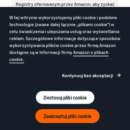
Registry oferowanym przez Amazon, aby zyskać
uprawnienia do pakietu narzędzi do rozwijania
W tej witrynie wykorzystujemy pliki cookie i podobne
marki oraz funkcji ochrony.
technologie (zwane dalej łącznie „plikami cookie”) w
celu świadczenia i ulepszania usług oraz wyświetlania
reklam. Szczegółowe informacje dotyczące sposobów
Zarejestruj swoją markę
wykorzystywania plików cookie przez firmę Amazon
dostępne są w Informacji firmy
Amazon o plikach
cookie.
1
Wewnętrzne dane Amazon.
Kontynuuj bez akceptacji
2
Wewnętrzne dane Amazon, sierpień 2024 r.
3
Raport o ochronie marek Amazon 2024.
Dostosuj pliki cookie
Polski
Zaakceptuj pliki cookie
Poland